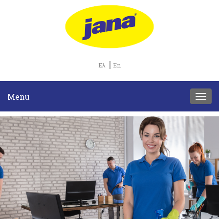
Ελ
En
Menu