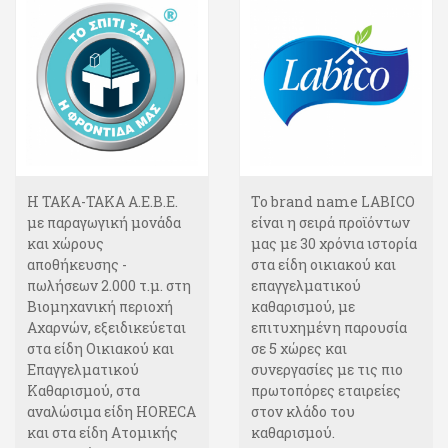
Η ΤΑΚΑ-ΤΑΚΑ Α.Ε.Β.Ε.
Το brand name LABICO
με παραγωγική μονάδα
είναι η σειρά προϊόντων
και χώρους
μας με 30 χρόνια ιστορία
αποθήκευσης -
στα είδη οικιακού και
πωλήσεων 2.000 τ.μ. στη
επαγγελματικού
Βιομηχανική περιοχή
καθαρισμού, με
Αχαρνών, εξειδικεύεται
επιτυχημένη παρουσία
στα είδη Οικιακού και
σε 5 χώρες και
Επαγγελματικού
συνεργασίες με τις πιο
Καθαρισμού, στα
πρωτοπόρες εταιρείες
αναλώσιμα είδη HORECA
στον κλάδο του
και στα είδη Ατομικής
καθαρισμού.